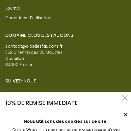
Journal
Conditions d'utilisation
DOMAINE CLOS DES FAUCONS
contact@closdesfaucons.fr
552 Chemin des 30 Mouttes
Cavaillon
84300 France
SUIVEZ-NOUS
Facebook
Instagram
Linkedin
10% DE REMISE IMMEDIATE
Sur votre première commande, en vous inscrivant à notre
Nous utilisons des cookies sur ce site.
LANGUE
Français
newsletter ! Restez au courant des nouveautés, recevez
Ce site Web utilise des cookies pour vous assurer d'avoir
des infos sur le domaine ainsi que nos dernières offres !