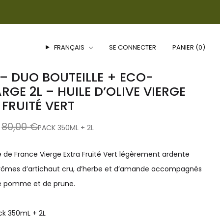
FRANÇAIS
SE CONNECTER
PANIER (
0
)
 – DUO BOUTEILLE + ECO-
RGE 2L – HUILE D’OLIVE VIERGE
 FRUITÉ VERT
Prix
80,00 €
PACK 350ML + 2L
réduit
ve de France Vierge Extra Fruité Vert légèrement ardente
rômes d’artichaut cru, d’herbe et d’amande accompagnés
e pomme et de prune.
ack 350mL + 2L