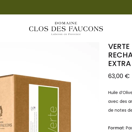
LIVRAISON OFFERTE DÈS 55€ D'ACHAT EN FRANCE
VERTE
RECHA
EXTRA
Prix
63,00 €
régulier
Huile d’Oli
avec des a
de notes d
Format
: P